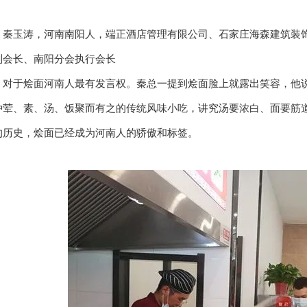
玉涛，河南南阳人，端正酒店管理有限公司、石家庄海森建筑装饰
副会长、南阳分会执行会长
于烩面河南人最有发言权。秦总一提到烩面脸上就露出笑容，他说
种荤、素、汤、饭聚而有之的传统风味小吃，讲究汤要浓白、面要筋
的历史，烩面已经成为河南人的骄傲和标签。